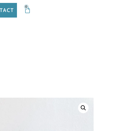
0
TACT