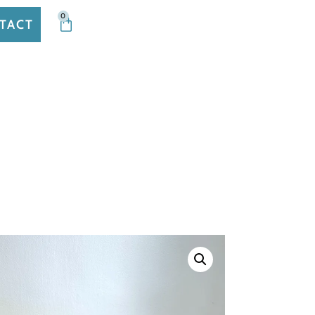
0
TACT