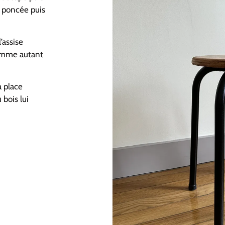
é poncée puis
’assise
comme autant
a place
bois lui